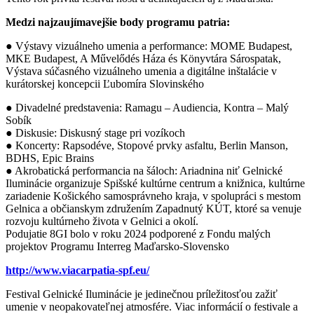
Medzi najzaujímavejšie body programu patria:
● Výstavy vizuálneho umenia a performance: MOME Budapest,
MKE Budapest, A Művelődés Háza és Könyvtára Sárospatak,
Výstava súčasného vizuálneho umenia a digitálne inštalácie v
kurátorskej koncepcii Ľubomíra Slovinského
● Divadelné predstavenia: Ramagu – Audiencia, Kontra – Malý
Sobík
● Diskusie: Diskusný stage pri vozíkoch
● Koncerty: Rapsodéve, Stopové prvky asfaltu, Berlin Manson,
BDHS, Epic Brains
● Akrobatická performancia na šáloch: Ariadnina niť Gelnické
Iluminácie organizuje Spišské kultúrne centrum a knižnica, kultúrne
zariadenie Košického samosprávneho kraja, v spolupráci s mestom
Gelnica a občianskym združením Zapadnutý KÚT, ktoré sa venuje
rozvoju kultúrneho života v Gelnici a okolí.
Podujatie 8GI bolo v roku 2024 podporené z Fondu malých
projektov Programu Interreg Maďarsko-Slovensko
http://www.viacarpatia-spf.eu/
Festival Gelnické Iluminácie je jedinečnou príležitosťou zažiť
umenie v neopakovateľnej atmosfére. Viac informácií o festivale a