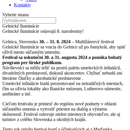
Kontakty
Vyberte stranu
Gelnické Iluminácie
Gelnické Iluminácie oslavujú 8. narodeniny!
Gelnica, Slovensko
30. – 31. 8. 2024
– Multižánrový festival
Gelnické Iluminácie sa vracia do Gelnice už po ôsmykrát, aby opäť
oživil mesto súčasným umením.
Festival sa uskutoční 30. a 31. augusta 2024 a ponúka bohatý
program pre široké publikum.
Návštevníci sa môžu tešiť na pestrú paletu umeleckých inštalácií,
divadelných predstavení, diskusií akoncertov. Chýbať nebudú ani
literárne čítačky a akrobatické predstavenie .
Umelecké inštalácie budú prezentované na netradičných miestach,
čím sa oživia lokality ako Banícke múzeum, Lutherovo námestie,
amfiteáter a iné.
Cieľom festivalu je priniesť do regiónu nové podnety v oblasti
súčasného umenia a vytvoriť priestor na dialóg a výmenu
skúseností. Festival oslovuje nielen miestnych obyvateľov, ale aj
turistov z celého Slovenska a okolitých krajín.
Tento rok privíta festival hostí a účinkujúcich aj z Maďarska.