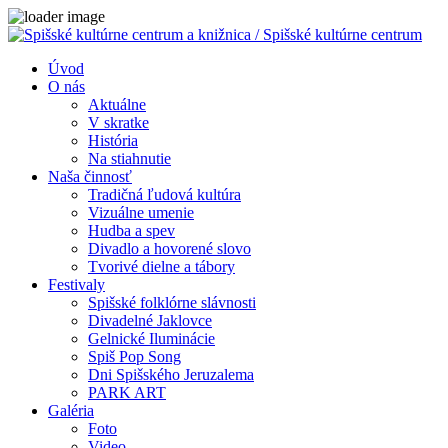
Close
Úvod
O nás
Aktuálne
V skratke
História
Na stiahnutie
Naša činnosť
Tradičná ľudová kultúra
Vizuálne umenie
Hudba a spev
Divadlo a hovorené slovo
Tvorivé dielne a tábory
Festivaly
Spišské folklórne slávnosti
Divadelné Jaklovce
Gelnické Iluminácie
Spiš Pop Song
Dni Spišského Jeruzalema
PARK ART
Galéria
Foto
Video