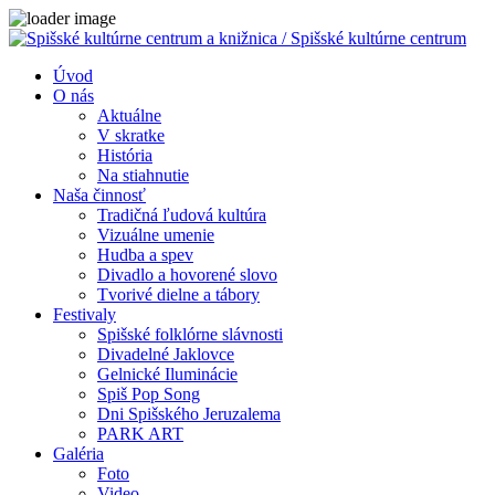
Close
Úvod
O nás
Aktuálne
V skratke
História
Na stiahnutie
Naša činnosť
Tradičná ľudová kultúra
Vizuálne umenie
Hudba a spev
Divadlo a hovorené slovo
Tvorivé dielne a tábory
Festivaly
Spišské folklórne slávnosti
Divadelné Jaklovce
Gelnické Iluminácie
Spiš Pop Song
Dni Spišského Jeruzalema
PARK ART
Galéria
Foto
Video