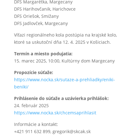
DFS Margarétka, Margecany
DFS Harihovčanik, Harichovce
DFS Oriešok, Smižany
DFS Jadlovček, Margecany
Víťazi regionálneho kola postúpia na krajské kolo,
ktoré sa uskutoční dňa 12. 4. 2025 v Košiciach.
Termín a miesto podujatia:
15. marec 2025, 10:00, Kultúrny dom Margecany
Propozície súťaže:
https://www.nocka.sk/sutaze-a-prehliadky/eniki-
beniki/
Prihlásenie do súťaže a uzávierka prihlášok:
24. február 2025
https://www.nocka.sk/chcemsaprihlasit
Informácie a kontakt:
+421 911 632 899, gregorik@skcak.sk