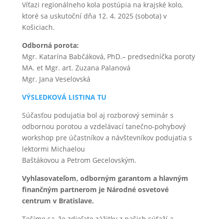
Víťazi regionálneho kola postúpia na krajské kolo,
ktoré sa uskutoční dňa 12. 4. 2025 (sobota) v
Košiciach.
Odborná porota:
Mgr. Katarína Babčáková, PhD.– predsedníčka poroty
MA. et Mgr. art. Zuzana Palanová
Mgr. Jana Veselovská
VÝSLEDKOVÁ LISTINA TU
Súčasťou podujatia bol aj rozborový seminár s
odbornou porotou a vzdelávací tanečno-pohybový
workshop pre účastníkov a návštevníkov podujatia s
lektormi Michaelou
Baštákovou a Petrom Gecelovským.
Vyhlasovateľom, odborným garantom a hlavným
finančným partnerom je Národné osvetové
centrum v Bratislave.
Tešíme sa, že zdieľate zážitky z našich súťaží a