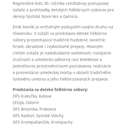
Regionálne kolo 30. ročníka celoštátnej postupovej
súťaže a prehliadky detských folklórnych súborov pre
okresy Spišská Nová Ves a Gelnica.
Eniki beniki je vrcholným podujatím svojho druhu na
Slovensku. V súťaži sa predstavia detské folklórne
súbory prezentujúce tradičné hudobné, tanečné,
hrové, obradové i zvykoslovné prejavy. Hlavným
cieľom súťaže je nadobúdanie vedomostí, rozvíjanie
zručností a umelecko-odborný rast kolektívov a
jednotlivcov prostredníctvom poznávania, realizácie
a prezentácie umeleckej tvorby v oblasti tradičného
ľudového umenia a jeho folklorizovaných prejavov.
Predstavia sa detské folklórne súbory:
DFS Kukučka, Kaľava
ĽEĽIJA, Odorín
DFS Brezinka, Prakovce
DFS Radosť, Spišské Vlachy
DFS Krompašanček, Krompachy