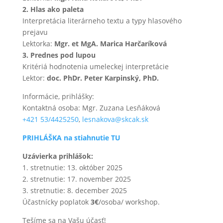
2. Hlas ako paleta
Interpretácia literárneho textu a typy hlasového
prejavu
Lektorka:
Mgr. et MgA. Marica Harčaríková
3. Prednes pod lupou
Kritériá hodnotenia umeleckej interpretácie
Lektor:
doc. PhDr. Peter Karpinský, PhD.
Informácie, prihlášky:
Kontaktná osoba: Mgr. Zuzana Lesňáková
+421 53/4425250
,
lesnakova@skcak.sk
PRIHLÁŠKA na stiahnutie TU
Uzávierka prihlášok:
1. stretnutie: 13. október 2025
2. stretnutie: 17. november 2025
3. stretnutie: 8. december 2025
Účastnícky poplatok
3€
/osoba/ workshop.
Tešíme sa na Vašu účasť!