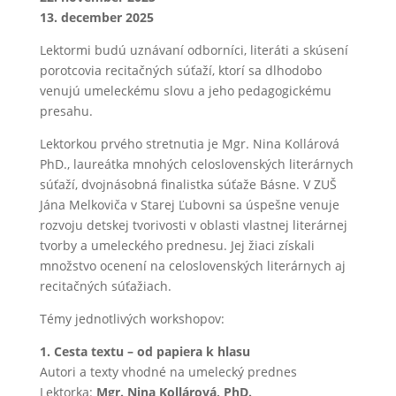
13. december 2025
Lektormi budú uznávaní odborníci, literáti a skúsení
porotcovia recitačných súťaží, ktorí sa dlhodobo
venujú umeleckému slovu a jeho pedagogickému
presahu.
Lektorkou prvého stretnutia je Mgr. Nina Kollárová
PhD.,
laureátka mnohých celoslovenských literárnych
súťaží, dvojnásobná finalistka súťaže Básne. V ZUŠ
Jána Melkoviča v Starej Ľubovni sa úspešne venuje
rozvoju detskej tvorivosti v oblasti vlastnej literárnej
tvorby a umeleckého prednesu. Jej žiaci získali
množstvo ocenení na celoslovenských literárnych aj
recitačných súťažiach.
Témy jednotlivých workshopov:
1. Cesta textu – od papiera k hlasu
Autori a texty vhodné na umelecký prednes
Lektorka:
Mgr. Nina Kollárová, PhD.