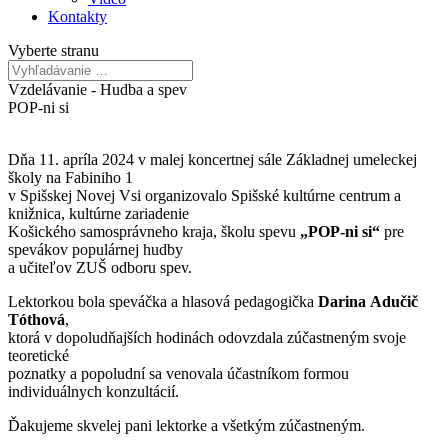
Kontakty
Vyberte stranu
Vzdelávanie - Hudba a spev
POP-ni si
Dňa 11. apríla 2024 v malej koncertnej sále Základnej umeleckej
školy na Fabiniho 1
v Spišskej Novej Vsi organizovalo Spišské kultúrne centrum a
knižnica, kultúrne zariadenie
Košického samosprávneho kraja, školu spevu
„POP-ni si“
pre
spevákov populárnej hudby
a učiteľov ZUŠ odboru spev.
Lektorkou bola speváčka a hlasová pedagogička
Darina Adučič
Tóthová
,
ktorá v dopoludňajších hodinách odovzdala zúčastneným svoje
teoretické
poznatky a popoludní sa venovala účastníkom formou
individuálnych konzultácií.
Ďakujeme skvelej pani lektorke a všetkým zúčastneným.