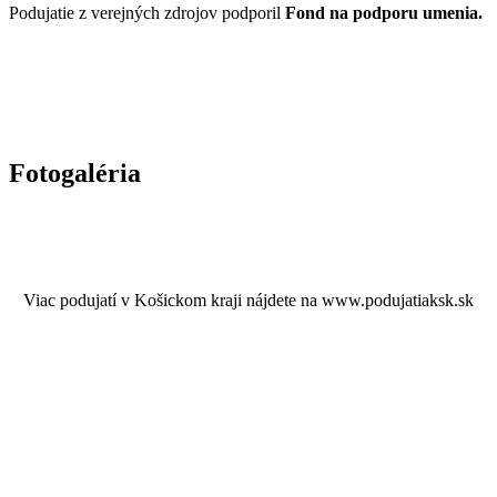
Podujatie z verejných zdrojov podporil
Fond na podporu umenia.
Fotogaléria
Viac podujatí v Košickom kraji nájdete na www.podujatiaksk.sk
© 2024 Spišské kultúrne centrum a knižnica
Vytvoril
digitalcoach.sk
a technicky zabezpečil
servis-repas.sk