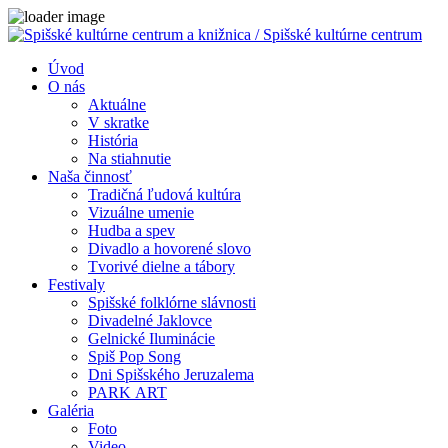
Úvod
O nás
Aktuálne
V skratke
História
Na stiahnutie
Naša činnosť
Tradičná ľudová kultúra
Vizuálne umenie
Hudba a spev
Divadlo a hovorené slovo
Tvorivé dielne a tábory
Festivaly
Spišské folklórne slávnosti
Divadelné Jaklovce
Gelnické Iluminácie
Spiš Pop Song
Dni Spišského Jeruzalema
PARK ART
Galéria
Foto
Video