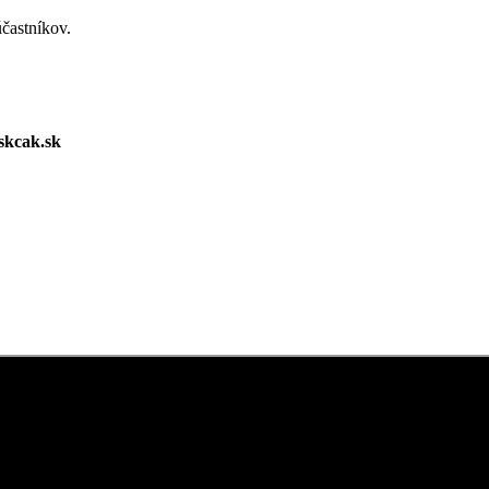
účastníkov.
skcak.sk