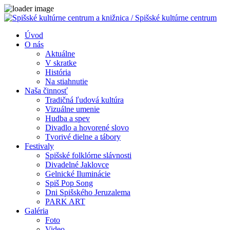
Close
Úvod
O nás
Aktuálne
V skratke
História
Na stiahnutie
Naša činnosť
Tradičná ľudová kultúra
Vizuálne umenie
Hudba a spev
Divadlo a hovorené slovo
Tvorivé dielne a tábory
Festivaly
Spišské folklórne slávnosti
Divadelné Jaklovce
Gelnické Iluminácie
Spiš Pop Song
Dni Spišského Jeruzalema
PARK ART
Galéria
Foto
Video