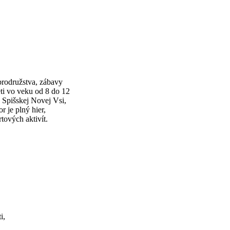
brodružstva, zábavy
eti vo veku od 8 do 12
 Spišskej Novej Vsi,
 je plný hier,
tových aktivít.
i,