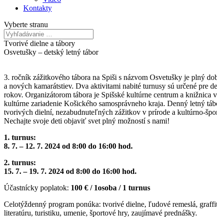
Kontakty
Vyberte stranu
Tvorivé dielne a tábory
Osvetušky – detský letný tábor
3. ročník zážitkového tábora na Spiši s názvom Osvetušky je plný do
a nových kamarátstiev. Dva aktivitami nabité turnusy sú určené pre d
rokov. Organizátorom tábora je Spišské kultúrne centrum a knižnica v
kultúrne zariadenie Košického samosprávneho kraja. Denný letný tábor
tvorivých dielní, nezabudnuteľných zážitkov v prírode a kultúrno-špor
Nechajte svoje deti objaviť svet plný možností s nami!
1. turnus:
8. 7. – 12. 7. 2024 od 8:00 do 16:00 hod.
2. turnus:
15. 7. – 19. 7. 2024 od 8:00 do 16:00 hod.
Účastnícky poplatok:
100 € / 1osoba / 1 turnus
Celotýždenný program ponúka: tvorivé dielne, ľudové remeslá, graffit
literatúru, turistiku, umenie, športové hry, zaujímavé prednášky.