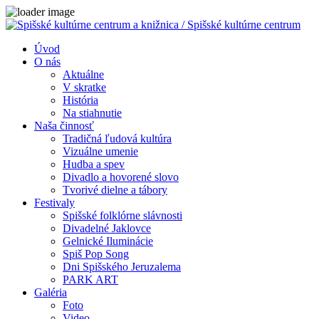
Close
Úvod
O nás
Aktuálne
V skratke
História
Na stiahnutie
Naša činnosť
Tradičná ľudová kultúra
Vizuálne umenie
Hudba a spev
Divadlo a hovorené slovo
Tvorivé dielne a tábory
Festivaly
Spišské folklórne slávnosti
Divadelné Jaklovce
Gelnické Iluminácie
Spiš Pop Song
Dni Spišského Jeruzalema
PARK ART
Galéria
Foto
Video