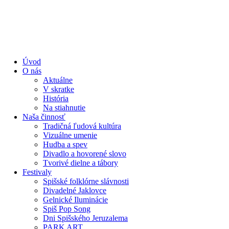
Úvod
O nás
Aktuálne
V skratke
História
Na stiahnutie
Naša činnosť
Tradičná ľudová kultúra
Vizuálne umenie
Hudba a spev
Divadlo a hovorené slovo
Tvorivé dielne a tábory
Festivaly
Spišské folklórne slávnosti
Divadelné Jaklovce
Gelnické Iluminácie
Spiš Pop Song
Dni Spišského Jeruzalema
PARK ART