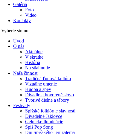
Galéria
Foto
Video
Kontakty
Vyberte stranu
Úvod
O nás
Aktuálne
V skratke
História
Na stiahnutie
Naša činnosť
Tradičná ľudová kultúra
Vizuálne umenie
Hudba a spev
Divadlo a hovorené slovo
Tvorivé dielne a tábory
Festivaly
Spišské folklórne slávnosti
Divadelné Jaklovce
Gelnické Iluminácie
Spiš Pop Song
Dni Spišského Jeruzalema