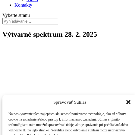
Kontakty
Vyberte stranu
Výtvarné spektrum 28. 2. 2025
Spravovať Súhlas
Viac podujatí v Košickom kraji nájdete na www.podujatiaksk.sk
Na poskytovanie tých najlepších skúseností používame technológie, ako sú súbory
cookie na ukladanie a/alebo prístup k informáciám o zariadení. Súhlas s týmito
technológiami nám umožní spracovávať údaje, ako je správanie pri prehliadaní alebo
jedinečné ID na tejto stránke. Nesúhlas alebo odvolanie súhlasu môže nepriaznivo