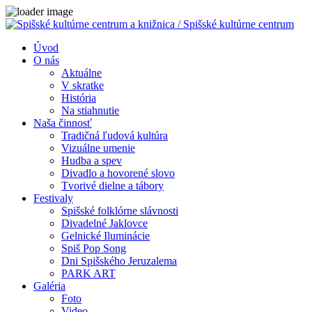
Close
Úvod
O nás
Aktuálne
V skratke
História
Na stiahnutie
Naša činnosť
Tradičná ľudová kultúra
Vizuálne umenie
Hudba a spev
Divadlo a hovorené slovo
Tvorivé dielne a tábory
Festivaly
Spišské folklórne slávnosti
Divadelné Jaklovce
Gelnické Iluminácie
Spiš Pop Song
Dni Spišského Jeruzalema
PARK ART
Galéria
Foto
Video