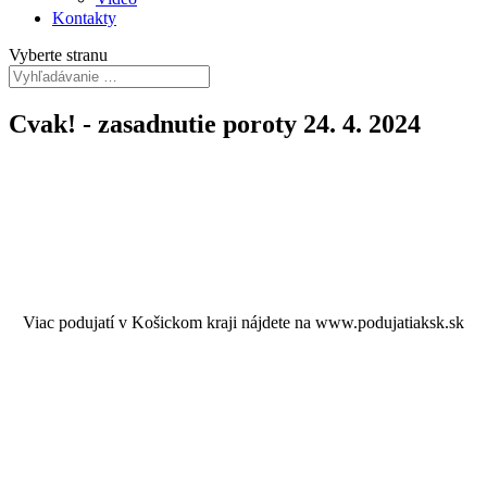
Kontakty
Vyberte stranu
Cvak! - zasadnutie poroty 24. 4. 2024
Viac podujatí v Košickom kraji nájdete na www.podujatiaksk.sk
© 2024 Spišské kultúrne centrum a knižnica
Vytvoril
digitalcoach.sk
a technicky zabezpečil
servis-repas.sk