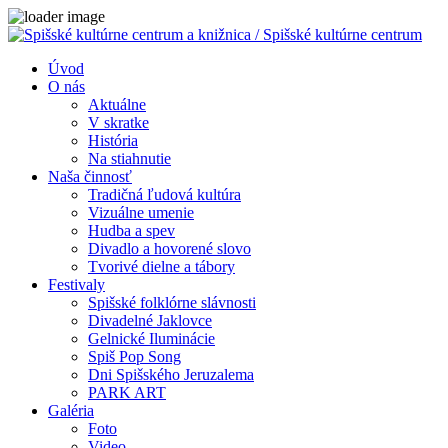
Úvod
O nás
Aktuálne
V skratke
História
Na stiahnutie
Naša činnosť
Tradičná ľudová kultúra
Vizuálne umenie
Hudba a spev
Divadlo a hovorené slovo
Tvorivé dielne a tábory
Festivaly
Spišské folklórne slávnosti
Divadelné Jaklovce
Gelnické Iluminácie
Spiš Pop Song
Dni Spišského Jeruzalema
PARK ART
Galéria
Foto
Video