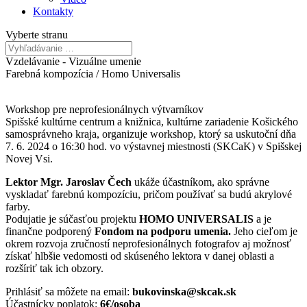
Kontakty
Vyberte stranu
Vzdelávanie - Vizuálne umenie
Farebná kompozícia / Homo Universalis
Workshop pre neprofesionálnych výtvarníkov
Spišské kultúrne centrum a knižnica, kultúrne zariadenie Košického
samosprávneho kraja, organizuje workshop, ktorý sa uskutoční dňa
7. 6. 2024 o 16:30 hod. vo výstavnej miestnosti (SKCaK) v Spišskej
Novej Vsi.
Lektor Mgr. Jaroslav Čech
ukáže účastníkom, ako správne
vyskladať farebnú kompozíciu, pričom používať sa budú akrylové
farby.
Podujatie je súčasťou projektu
HOMO UNIVERSALIS
a je
finančne podporený
Fondom na podporu umenia.
Jeho cieľom je
okrem rozvoja zručností neprofesionálnych fotografov aj možnosť
získať hlbšie vedomosti od skúseného lektora v danej oblasti a
rozšíriť tak ich obzory.
Prihlásiť sa môžete na email:
bukovinska@skcak.sk
Účastnícky poplatok:
6€/osoba