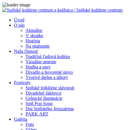
Close
Úvod
O nás
Aktuálne
V skratke
História
Na stiahnutie
Naša činnosť
Tradičná ľudová kultúra
Vizuálne umenie
Hudba a spev
Divadlo a hovorené slovo
Tvorivé dielne a tábory
Festivaly
Spišské folklórne slávnosti
Divadelné Jaklovce
Gelnické Iluminácie
Spiš Pop Song
Dni Spišského Jeruzalema
PARK ART
Galéria
Foto
Video