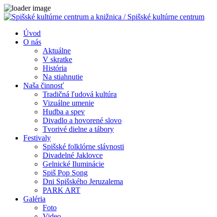
Úvod
O nás
Aktuálne
V skratke
História
Na stiahnutie
Naša činnosť
Tradičná ľudová kultúra
Vizuálne umenie
Hudba a spev
Divadlo a hovorené slovo
Tvorivé dielne a tábory
Festivaly
Spišské folklórne slávnosti
Divadelné Jaklovce
Gelnické Iluminácie
Spiš Pop Song
Dni Spišského Jeruzalema
PARK ART
Galéria
Foto
Video